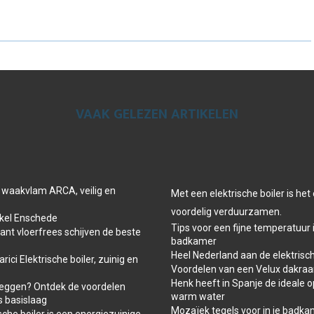
E
E
E
O
O
O
N
N
N
VAAK GELEZEN ARTIKELEN
 waakvlam ARCA, veilig en
Met een elektrische boiler is he
voordelig verduurzamen.
el Enschede
Tips voor een fijne temperatuur 
t vloerfrees schijven de beste
badkamer
Heel Nederland aan de elektrisch
ici Elektrische boiler, zuinig en
Voordelen van een Velux dakra
Henk heeft in Spanje de ideale o
leggen? Ontdek de voordelen
warm water
s basislaag
Mozaïek tegels voor in je badk
che boiler is een energiezuinige