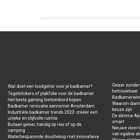
E
E
O
O
N
N
Geiser zonder
Wat doet een loodgieter voor je badkamer?
betrouwbaar
Tegelstickers of plakfolie voor de badkamer
Badkamerwink
Het beste gaming toetsenbord kopen
Waarom diaman
Badkamer renovatie aannemer Amsterdam
keuze zijn
Industriële badkamer trends 2023: creëer een
De slimme Apar
unieke en stijlvolle ruimte
smart
Butaan geiser, handig op reis of op de
Nieuwe vloer 
camping
van egaline al
Waterbesparende douchekop met innovatieve
Wesen elektris