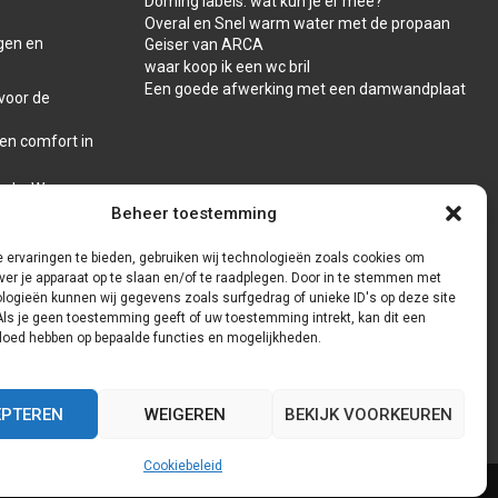
Doming labels: wat kun je er mee?
Overal en Snel warm water met de propaan
gen en
Geiser van ARCA
waar koop ik een wc bril
Een goede afwerking met een damwandplaat
voor de
 en comfort in
reda: Waar
Beheer toestemming
 ervaringen te bieden, gebruiken wij technologieën zoals cookies om
ver je apparaat op te slaan en/of te raadplegen. Door in te stemmen met
logieën kunnen wij gegevens zoals surfgedrag of unieke ID's op deze site
Als je geen toestemming geeft of uw toestemming intrekt, kan dit een
vloed hebben op bepaalde functies en mogelijkheden.
EPTEREN
WEIGEREN
BEKIJK VOORKEUREN
Cookiebeleid
Cookiebeleid (EU)
Onze auteurs
Partners
Website index
Contact