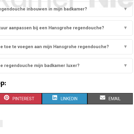
regendouche inbouwen in mijn badkamer?
▼
atuur aanpassen bij een Hansgrohe regendouche?
▼
he toe te voegen aan mijn Hansgrohe regendouche?
▼
e regendouche mijn badkamer luxer?
▼
p:
S
S
S
PINTEREST
LINKEDIN
EMAIL
H
H
H
A
A
A
R
R
R