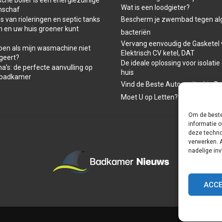
Wat is een loodgieter?
nschaf
 van rioleringen en septic tanks
Bescherm je zwembad tegen al
n en uw huis groener kunt
bacteriën
Vervang eenvoudig de Gasketel 
oen als mijn wasmachine niet
Elektrisch CV ketel, DAT
geert?
De ideale oplossing voor isolatie
a’s: de perfecte aanvulling op
huis
-badkamer
Vind de Beste Autospuiterij in B
Moet U op Letten?
Om de beste
informatie o
deze techno
verwerken. 
nadelige in
ACC
Home