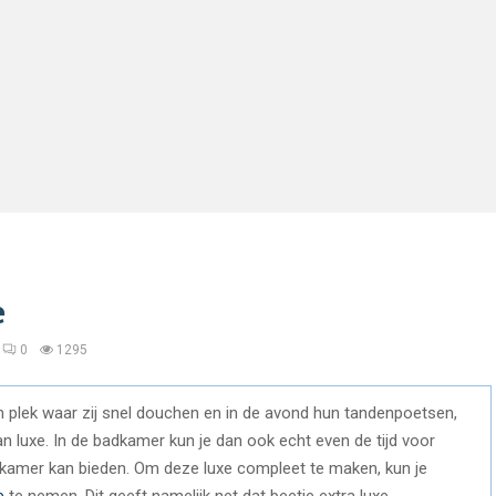
e
0
1295
plek waar zij snel douchen en in de avond hun tandenpoetsen,
 luxe. In de badkamer kun je dan ook echt even de tijd voor
dkamer kan bieden. Om deze luxe compleet te maken, kun je
e
te nemen. Dit geeft namelijk net dat beetje extra luxe.