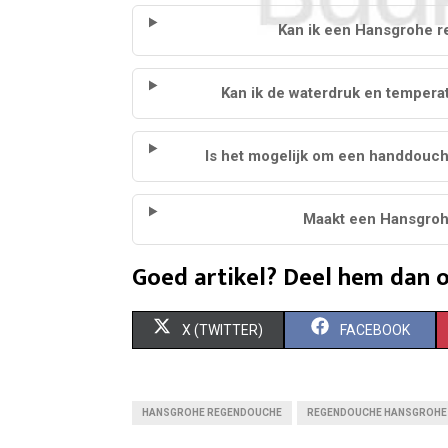
Kan ik een Hansgrohe 
Kan ik de waterdruk en temper
Is het mogelijk om een handdouc
Maakt een Hansgroh
Goed artikel? Deel hem dan o
S
S
X (TWITTER)
FACEBOOK
H
H
A
A
HANSGROHE REGENDOUCHE
REGENDOUCHE HANSGROHE
R
R