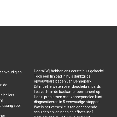
Hoera! Wij hebben ons eerste huis gekocht!
t eenvoudig en
Toch een fijn bad in huis dankzij de
opvouwbare baden van Dennepark
in de
Dit moet je weten over douchebrancards
Los vocht in de badkamer permanent op
e boilers.
Hoe u problemen met zonnepanelen kunt
am
diagnosticeren in 5 eenvoudige stappen
plossing voor
Wat is het verschil tussen doorlopende
schulden en leningen op afbetaling?
amer