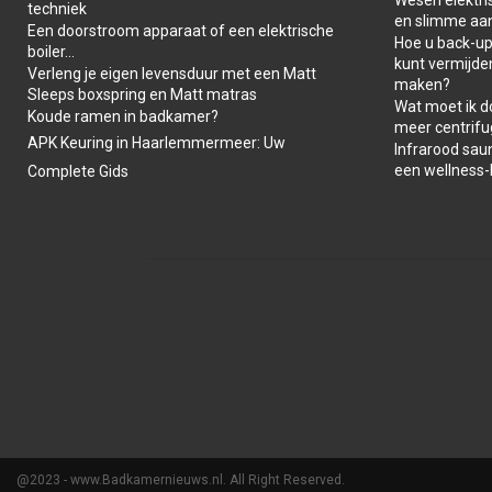
techniek
en slimme aa
Een doorstroom apparaat of een elektrische
Hoe u back-ups
boiler…
kunt vermijde
Verleng je eigen levensduur met een Matt
maken?
Sleeps boxspring en Matt matras
Wat moet ik d
Koude ramen in badkamer?
meer centrifu
APK Keuring in Haarlemmermeer: Uw
Infrarood saun
een wellness
Complete Gids
@2023 - www.Badkamernieuws.nl. All Right Reserved.