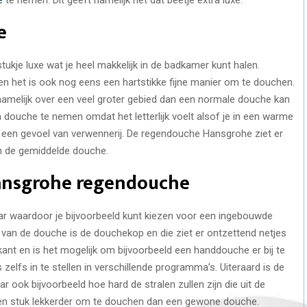
e
stukje luxe wat je heel makkelijk in de badkamer kunt halen.
n het is ook nog eens een hartstikke fijne manier om te douchen.
namelijk over een veel groter gebied dan een normale douche kan
 douche te nemen omdat het letterlijk voelt alsof je in een warme
or een gevoel van verwennerij. De regendouche Hansgrohe ziet er
n de gemiddelde douche.
Hansgrohe regendouche
baar waardoor je bijvoorbeeld kunt kiezen voor een ingebouwde
 van de douche is de douchekop en die ziet er ontzettend netjes
rkant en is het mogelijk om bijvoorbeeld een handdouche er bij te
zelfs in te stellen in verschillende programma’s. Uiteraard is de
ook bijvoorbeeld hoe hard de stralen zullen zijn die uit de
en stuk lekkerder om te douchen dan een gewone douche.