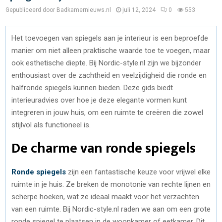
Gepubliceerd door Badkamernieuws.nl
juli 12, 2024
0
553
Het toevoegen van spiegels aan je interieur is een beproefde
manier om niet alleen praktische waarde toe te voegen, maar
ook esthetische diepte. Bij Nordic-style.nl zijn we bijzonder
enthousiast over de zachtheid en veelzijdigheid die ronde en
halfronde spiegels kunnen bieden. Deze gids biedt
interieuradvies over hoe je deze elegante vormen kunt
integreren in jouw huis, om een ruimte te creëren die zowel
stijlvol als functioneel is.
De charme van ronde spiegels
Ronde spiegels
zijn een fantastische keuze voor vrijwel elke
ruimte in je huis. Ze breken de monotonie van rechte lijnen en
scherpe hoeken, wat ze ideaal maakt voor het verzachten
van een ruimte. Bij Nordic-style.nl raden we aan om een grote
ronde spiegel te plaatsen in de woonkamer of eetkamer. Dit