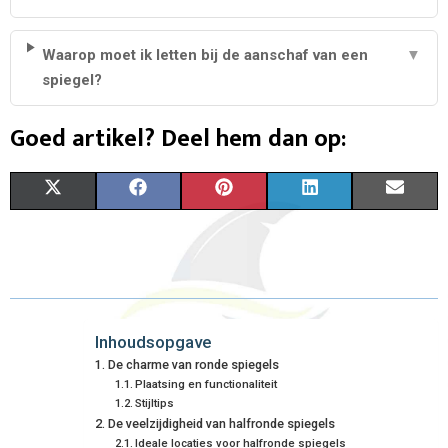
Waarop moet ik letten bij de aanschaf van een
▼
spiegel?
Goed artikel? Deel hem dan op:
S
S
S
S
S
X
F
P
L
E
H
H
H
H
H
(
A
I
I
M
A
A
A
A
A
T
C
N
N
A
R
R
R
R
R
W
E
T
K
I
E
E
E
E
E
I
B
E
E
L
Inhoudsopgave
De charme van ronde spiegels
O
O
O
O
O
T
O
R
D
Plaatsing en functionaliteit
Stijltips
N
N
N
N
N
T
O
E
I
De veelzijdigheid van halfronde spiegels
E
K
S
N
Ideale locaties voor halfronde spiegels