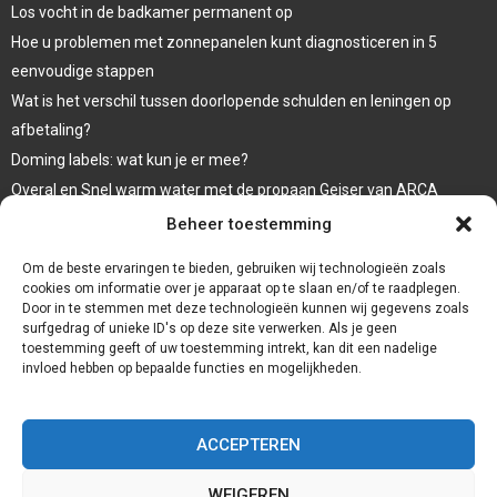
Los vocht in de badkamer permanent op
Hoe u problemen met zonnepanelen kunt diagnosticeren in 5
eenvoudige stappen
Wat is het verschil tussen doorlopende schulden en leningen op
afbetaling?
Doming labels: wat kun je er mee?
Overal en Snel warm water met de propaan Geiser van ARCA
waar koop ik een wc bril
Beheer toestemming
Een goede afwerking met een damwandplaat
Om de beste ervaringen te bieden, gebruiken wij technologieën zoals
cookies om informatie over je apparaat op te slaan en/of te raadplegen.
Door in te stemmen met deze technologieën kunnen wij gegevens zoals
surfgedrag of unieke ID's op deze site verwerken. Als je geen
toestemming geeft of uw toestemming intrekt, kan dit een nadelige
invloed hebben op bepaalde functies en mogelijkheden.
ACCEPTEREN
WEIGEREN