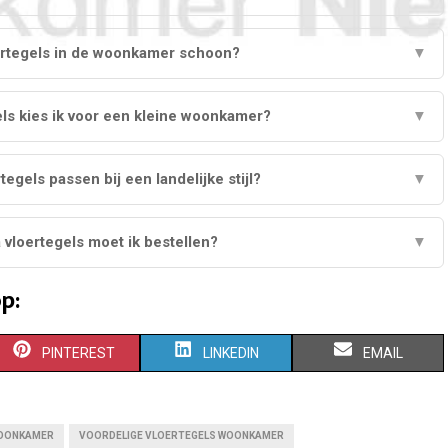
ertegels in de woonkamer schoon?
▼
ls kies ik voor een kleine woonkamer?
▼
egels passen bij een landelijke stijl?
▼
 vloertegels moet ik bestellen?
▼
p:
S
S
S
PINTEREST
LINKEDIN
EMAIL
H
H
H
A
A
A
WOONKAMER
VOORDELIGE VLOERTEGELS WOONKAMER