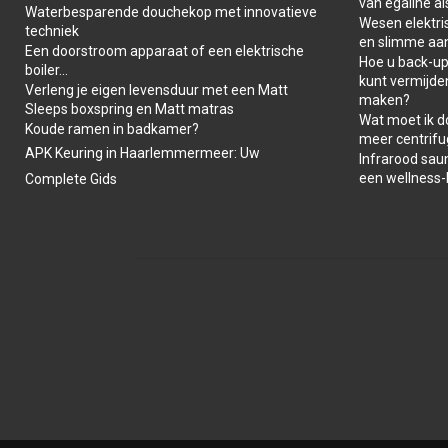
van egaline al
Waterbesparende douchekop met innovatieve
Wesen elektris
techniek
en slimme aa
Een doorstroom apparaat of een elektrische
Hoe u back-ups
boiler…
kunt vermijde
Verleng je eigen levensduur met een Matt
maken?
Sleeps boxspring en Matt matras
Wat moet ik d
Koude ramen in badkamer?
meer centrifu
APK Keuring in Haarlemmermeer: Uw
Infrarood saun
een wellness
Complete Gids