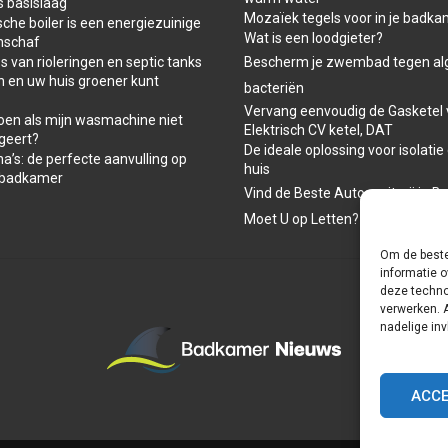
s basislaag
Mozaïek tegels voor in je badk
che boiler is een energiezuinige
Wat is een loodgieter?
nschaf
 van rioleringen en septic tanks
Bescherm je zwembad tegen al
n en uw huis groener kunt
bacteriën
Vervang eenvoudig de Gasketel 
oen als mijn wasmachine niet
Elektrisch CV ketel, DAT
geert?
De ideale oplossing voor isolatie
a’s: de perfecte aanvulling op
huis
-badkamer
Vind de Beste Autospuiterij in B
Moet U op Letten?
Om de beste
informatie o
deze techno
verwerken. 
nadelige in
ACC