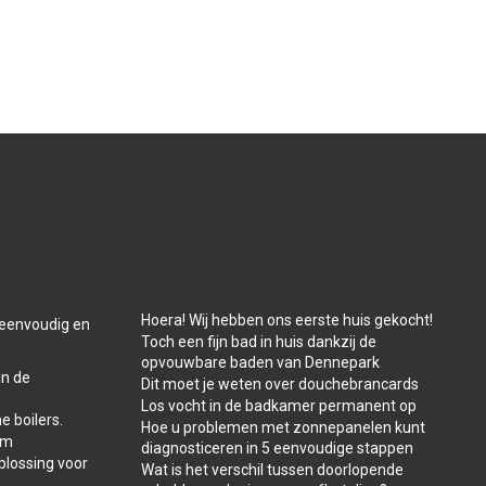
Hoera! Wij hebben ons eerste huis gekocht!
t eenvoudig en
Toch een fijn bad in huis dankzij de
opvouwbare baden van Dennepark
in de
Dit moet je weten over douchebrancards
Los vocht in de badkamer permanent op
e boilers.
Hoe u problemen met zonnepanelen kunt
am
diagnosticeren in 5 eenvoudige stappen
plossing voor
Wat is het verschil tussen doorlopende