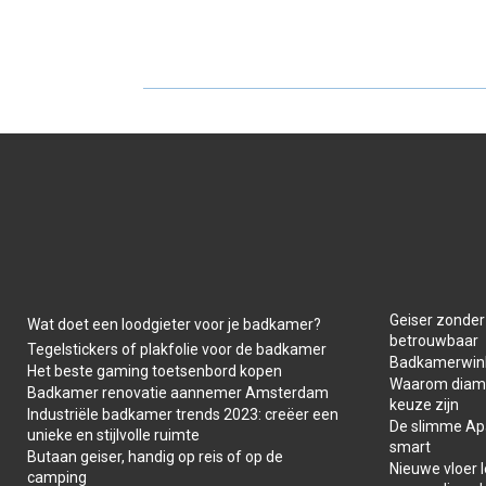
R
R
E
E
O
O
N
N
Geiser zonder
Wat doet een loodgieter voor je badkamer?
betrouwbaar
Tegelstickers of plakfolie voor de badkamer
Badkamerwink
Het beste gaming toetsenbord kopen
Waarom diaman
Badkamer renovatie aannemer Amsterdam
keuze zijn
Industriële badkamer trends 2023: creëer een
De slimme Apar
unieke en stijlvolle ruimte
smart
Butaan geiser, handig op reis of op de
Nieuwe vloer 
camping