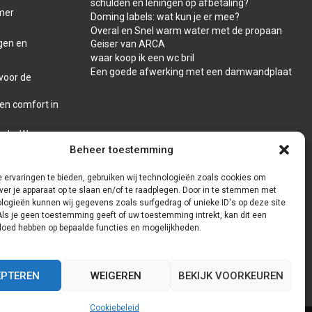
schulden en leningen op afbetaling?
amer
Doming labels: wat kun je er mee?
Overal en Snel warm water met de propaan
gen en
Geiser van ARCA
waar koop ik een wc bril
Een goede afwerking met een damwandplaat
voor de
 en comfort in
reda: Waar
Beheer toestemming
 ervaringen te bieden, gebruiken wij technologieën zoals cookies om
ver je apparaat op te slaan en/of te raadplegen. Door in te stemmen met
logieën kunnen wij gegevens zoals surfgedrag of unieke ID's op deze site
Als je geen toestemming geeft of uw toestemming intrekt, kan dit een
vloed hebben op bepaalde functies en mogelijkheden.
EPTEREN
WEIGEREN
BEKIJK VOORKEUREN
Cookiebeleid