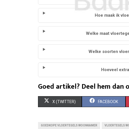
Hoe maak ik vlo
Welke maat vloertege
Welke soorten vloert
Hoeveel extra
Goed artikel? Deel hem dan o
S
S
X (TWITTER)
FACEBOOK
H
H
A
A
GOEDKOPE VLOERTEGELS WOONKAMER
VLOERTEGELS 