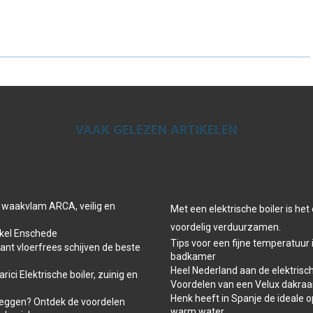
R
R
R
E
E
E
O
O
O
N
N
N
VAAK GELEZEN ARTIKELEN
 waakvlam ARCA, veilig en
Met een elektrische boiler is he
voordelig verduurzamen.
el Enschede
Tips voor een fijne temperatuur 
t vloerfrees schijven de beste
badkamer
Heel Nederland aan de elektrisch
ici Elektrische boiler, zuinig en
Voordelen van een Velux dakra
Henk heeft in Spanje de ideale o
leggen? Ontdek de voordelen
warm water