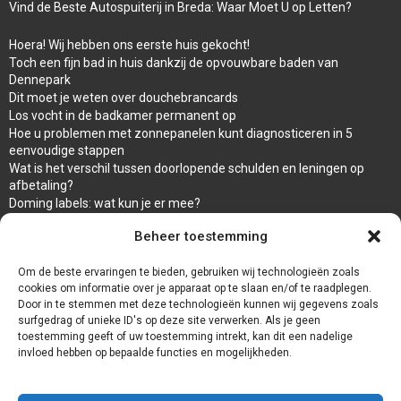
Vind de Beste Autospuiterij in Breda: Waar Moet U op Letten?
Hoera! Wij hebben ons eerste huis gekocht!
Toch een fijn bad in huis dankzij de opvouwbare baden van
Dennepark
Dit moet je weten over douchebrancards
Los vocht in de badkamer permanent op
Hoe u problemen met zonnepanelen kunt diagnosticeren in 5
eenvoudige stappen
Wat is het verschil tussen doorlopende schulden en leningen op
afbetaling?
Doming labels: wat kun je er mee?
Overal en Snel warm water met de propaan Geiser van ARCA
Beheer toestemming
waar koop ik een wc bril
Een goede afwerking met een damwandplaat
Om de beste ervaringen te bieden, gebruiken wij technologieën zoals
cookies om informatie over je apparaat op te slaan en/of te raadplegen.
Door in te stemmen met deze technologieën kunnen wij gegevens zoals
surfgedrag of unieke ID's op deze site verwerken. Als je geen
toestemming geeft of uw toestemming intrekt, kan dit een nadelige
invloed hebben op bepaalde functies en mogelijkheden.