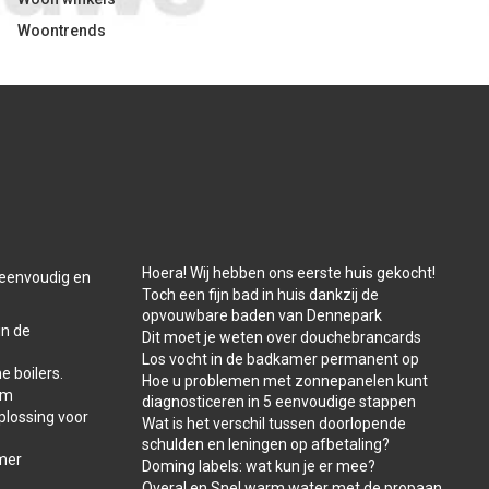
Woontrends
Hoera! Wij hebben ons eerste huis gekocht!
t eenvoudig en
Toch een fijn bad in huis dankzij de
opvouwbare baden van Dennepark
in de
Dit moet je weten over douchebrancards
Los vocht in de badkamer permanent op
e boilers.
Hoe u problemen met zonnepanelen kunt
am
diagnosticeren in 5 eenvoudige stappen
plossing voor
Wat is het verschil tussen doorlopende
schulden en leningen op afbetaling?
amer
Doming labels: wat kun je er mee?
Overal en Snel warm water met de propaan