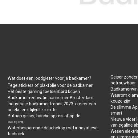
Geiser zonder
Wat doet een loodgieter voor je badkamer?
betrouwbaar
Tegelstickers of plakfolie voor de badkamer
Badkamerwink
Het beste gaming toetsenbord kopen
Waarom diaman
Badkamer renovatie aannemer Amsterdam
keuze zijn
Industriële badkamer trends 2023: creëer een
De slimme Apar
unieke en stijlvolle ruimte
smart
Butaan geiser, handig op reis of op de
Nieuwe vloer 
camping
van egaline al
Waterbesparende douchekop met innovatieve
Wesen elektris
techniek
en slimme aa