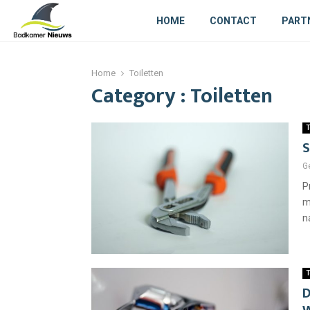
HOME
CONTACT
PART
Home
Toiletten
Category : Toiletten
T
S
G
P
m
n
T
D