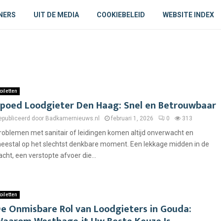
NERS
UIT DE MEDIA
COOKIEBELEID
WEBSITE INDEX
oiletten
poed Loodgieter Den Haag: Snel en Betrouwbaar
epubliceerd door Badkamernieuws.nl
februari 1, 2026
0
313
roblemen met sanitair of leidingen komen altijd onverwacht en
eestal op het slechtst denkbare moment. Een lekkage midden in de
acht, een verstopte afvoer die...
oiletten
e Onmisbare Rol van Loodgieters in Gouda: