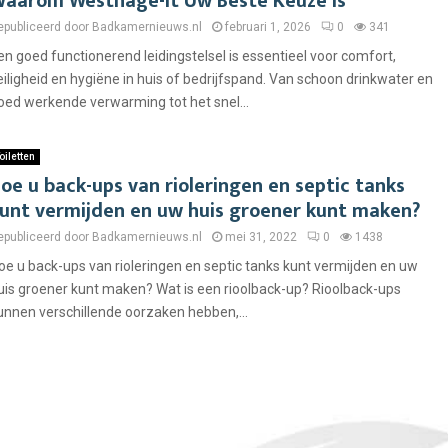
aarom Westhage-it Uw Beste Keuze Is
epubliceerd door Badkamernieuws.nl
februari 1, 2026
0
341
en goed functionerend leidingstelsel is essentieel voor comfort,
eiligheid en hygiëne in huis of bedrijfspand. Van schoon drinkwater en
oed werkende verwarming tot het snel...
oiletten
oe u back-ups van rioleringen en septic tanks
unt vermijden en uw huis groener kunt maken?
epubliceerd door Badkamernieuws.nl
mei 31, 2022
0
1438
oe u back-ups van rioleringen en septic tanks kunt vermijden en uw
uis groener kunt maken? Wat is een rioolback-up? Rioolback-ups
unnen verschillende oorzaken hebben,...