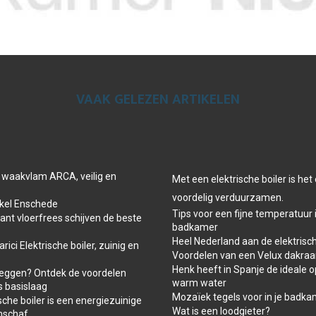
VAAK GELEZEN ARTIKELEN
 waakvlam ARCA, veilig en
Met een elektrische boiler is he
voordelig verduurzamen.
el Enschede
Tips voor een fijne temperatuur 
t vloerfrees schijven de beste
badkamer
Heel Nederland aan de elektrisch
ici Elektrische boiler, zuinig en
Voordelen van een Velux dakra
Henk heeft in Spanje de ideale o
leggen? Ontdek de voordelen
warm water
s basislaag
Mozaïek tegels voor in je badk
che boiler is een energiezuinige
Wat is een loodgieter?
nschaf