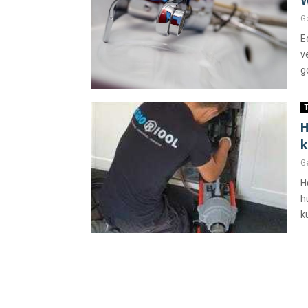
W
G
E
v
g
T
H
k
G
H
h
k