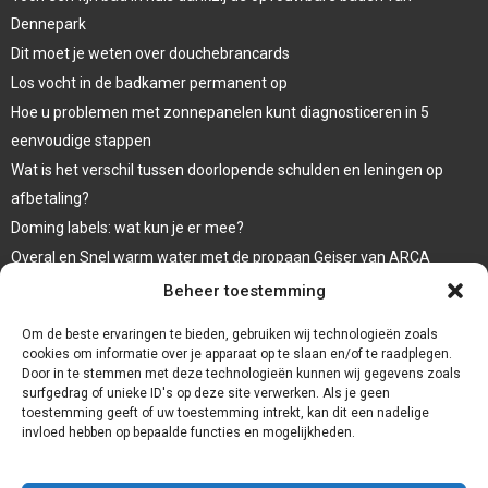
Dennepark
Dit moet je weten over douchebrancards
Los vocht in de badkamer permanent op
Hoe u problemen met zonnepanelen kunt diagnosticeren in 5
eenvoudige stappen
Wat is het verschil tussen doorlopende schulden en leningen op
afbetaling?
Doming labels: wat kun je er mee?
Overal en Snel warm water met de propaan Geiser van ARCA
waar koop ik een wc bril
Beheer toestemming
Een goede afwerking met een damwandplaat
Om de beste ervaringen te bieden, gebruiken wij technologieën zoals
cookies om informatie over je apparaat op te slaan en/of te raadplegen.
Door in te stemmen met deze technologieën kunnen wij gegevens zoals
surfgedrag of unieke ID's op deze site verwerken. Als je geen
toestemming geeft of uw toestemming intrekt, kan dit een nadelige
invloed hebben op bepaalde functies en mogelijkheden.