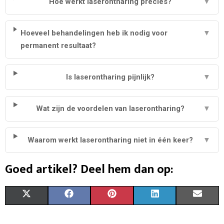
Hoe werkt laserontharing precies?
▼
Hoeveel behandelingen heb ik nodig voor
▼
permanent resultaat?
Is laserontharing pijnlijk?
▼
Wat zijn de voordelen van laserontharing?
▼
Waarom werkt laserontharing niet in één keer?
▼
Goed artikel? Deel hem dan op:
S
S
S
S
S
X
F
P
L
E
H
H
H
H
H
(
A
I
I
M