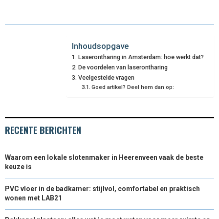
A
A
A
A
A
T
C
N
N
A
R
R
R
R
R
W
E
T
K
I
E
E
E
E
E
I
B
E
E
L
Inhoudsopgave
Laserontharing in Amsterdam: hoe werkt dat?
O
O
O
O
O
T
O
R
D
De voordelen van laserontharing
N
N
N
N
N
T
O
Veelgestelde vragen
E
I
Goed artikel? Deel hem dan op:
E
K
S
N
R
T
RECENTE BERICHTEN
)
Waarom een lokale slotenmaker in Heerenveen vaak de beste
keuze is
PVC vloer in de badkamer: stijlvol, comfortabel en praktisch
wonen met LAB21