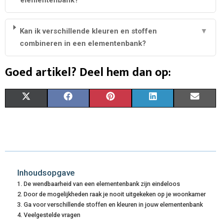
Kan ik verschillende kleuren en stoffen
▼
combineren in een elementenbank?
Goed artikel? Deel hem dan op:
S
S
S
S
S
X
F
P
L
E
H
H
H
H
H
(
A
I
I
M
A
A
A
A
A
T
C
N
N
A
R
R
R
R
R
W
E
T
K
I
E
E
E
E
E
I
B
E
E
L
Inhoudsopgave
De wendbaarheid van een elementenbank zijn eindeloos
O
O
O
O
O
T
O
R
D
Door de mogelijkheden raak je nooit uitgekeken op je woonkamer
N
N
N
N
N
Ga voor verschillende stoffen en kleuren in jouw elementenbank
T
O
E
I
Veelgestelde vragen