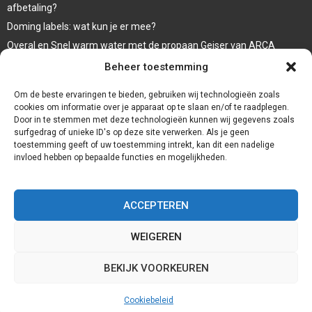
afbetaling?
Doming labels: wat kun je er mee?
Overal en Snel warm water met de propaan Geiser van ARCA
waar koop ik een wc bril
Beheer toestemming
Een goede afwerking met een damwandplaat
Om de beste ervaringen te bieden, gebruiken wij technologieën zoals
cookies om informatie over je apparaat op te slaan en/of te raadplegen.
Door in te stemmen met deze technologieën kunnen wij gegevens zoals
surfgedrag of unieke ID's op deze site verwerken. Als je geen
toestemming geeft of uw toestemming intrekt, kan dit een nadelige
invloed hebben op bepaalde functies en mogelijkheden.
ACCEPTEREN
WEIGEREN
@2023 - www.Badkamernieuws.nl. All Right Reserved.
BEKIJK VOORKEUREN
Home
Cookiebeleid (EU)
Onze auteurs
Partners
Website index
Cookiebeleid
Contact