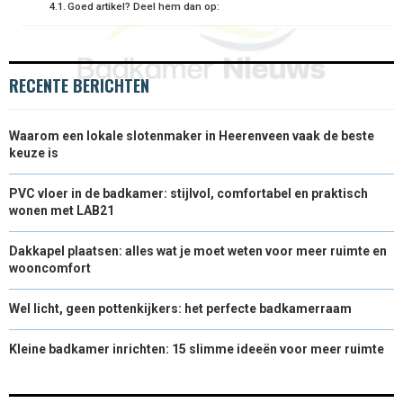
E
K
S
N
Goed artikel? Deel hem dan op:
R
T
)
RECENTE BERICHTEN
Waarom een lokale slotenmaker in Heerenveen vaak de beste
keuze is
PVC vloer in de badkamer: stijlvol, comfortabel en praktisch
wonen met LAB21
Dakkapel plaatsen: alles wat je moet weten voor meer ruimte en
wooncomfort
Wel licht, geen pottenkijkers: het perfecte badkamerraam
Kleine badkamer inrichten: 15 slimme ideeën voor meer ruimte