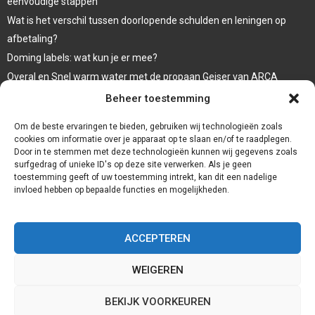
eenvoudige stappen
Wat is het verschil tussen doorlopende schulden en leningen op
afbetaling?
Doming labels: wat kun je er mee?
Overal en Snel warm water met de propaan Geiser van ARCA
waar koop ik een wc bril
Beheer toestemming
Een goede afwerking met een damwandplaat
Om de beste ervaringen te bieden, gebruiken wij technologieën zoals
cookies om informatie over je apparaat op te slaan en/of te raadplegen.
Door in te stemmen met deze technologieën kunnen wij gegevens zoals
surfgedrag of unieke ID's op deze site verwerken. Als je geen
toestemming geeft of uw toestemming intrekt, kan dit een nadelige
invloed hebben op bepaalde functies en mogelijkheden.
ACCEPTEREN
WEIGEREN
@2023 - www.Badkamernieuws.nl. All Right Reserved.
BEKIJK VOORKEUREN