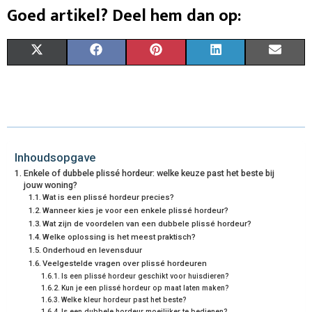
Goed artikel? Deel hem dan op:
S
S
S
S
S
X
F
P
L
E
H
H
H
H
H
(
A
I
I
M
A
A
A
A
A
T
C
N
N
A
R
R
R
R
R
W
E
T
K
I
E
E
E
E
E
I
B
E
E
L
Inhoudsopgave
Enkele of dubbele plissé hordeur: welke keuze past het beste bij
O
O
O
O
O
T
O
R
D
jouw woning?
Wat is een plissé hordeur precies?
N
N
N
N
N
T
O
E
I
Wanneer kies je voor een enkele plissé hordeur?
Wat zijn de voordelen van een dubbele plissé hordeur?
E
K
S
N
Welke oplossing is het meest praktisch?
Onderhoud en levensduur
R
T
Veelgestelde vragen over plissé hordeuren
)
Is een plissé hordeur geschikt voor huisdieren?
Kun je een plissé hordeur op maat laten maken?
Welke kleur hordeur past het beste?
Is een dubbele hordeur moeilijker te bedienen?