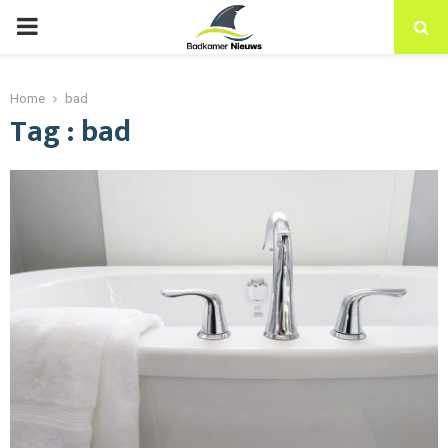
PRIMARY
MENU
Home
bad
Tag : bad