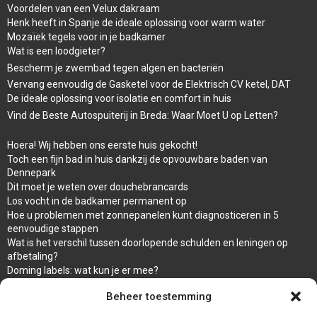
Voordelen van een Velux dakraam
Henk heeft in Spanje de ideale oplossing voor warm water
Mozaïek tegels voor in je badkamer
Wat is een loodgieter?
Bescherm je zwembad tegen algen en bacteriën
Vervang eenvoudig de Gasketel voor de Elektrisch CV ketel, DAT
De ideale oplossing voor isolatie en comfort in huis
Vind de Beste Autospuiterij in Breda: Waar Moet U op Letten?
Hoera! Wij hebben ons eerste huis gekocht!
Toch een fijn bad in huis dankzij de opvouwbare baden van
Dennepark
Dit moet je weten over douchebrancards
Los vocht in de badkamer permanent op
Hoe u problemen met zonnepanelen kunt diagnosticeren in 5
eenvoudige stappen
Wat is het verschil tussen doorlopende schulden en leningen op
afbetaling?
Doming labels: wat kun je er mee?
Overal en Snel warm water met de propaan Geiser van ARCA
Beheer toestemming
waar koop ik een wc bril
Een goede afwerking met een damwandplaat