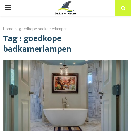
PRIMARY
MENU
Home
goedkope badkamerlampen
Tag : goedkope
badkamerlampen