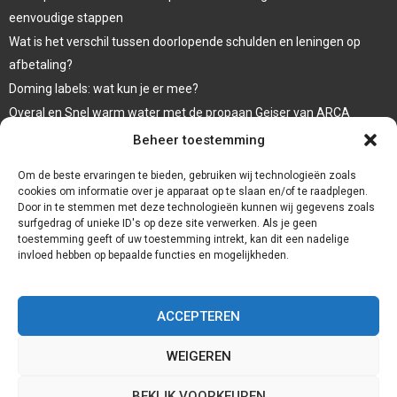
eenvoudige stappen
Wat is het verschil tussen doorlopende schulden en leningen op
afbetaling?
Doming labels: wat kun je er mee?
Overal en Snel warm water met de propaan Geiser van ARCA
waar koop ik een wc bril
Beheer toestemming
Een goede afwerking met een damwandplaat
Om de beste ervaringen te bieden, gebruiken wij technologieën zoals
cookies om informatie over je apparaat op te slaan en/of te raadplegen.
Door in te stemmen met deze technologieën kunnen wij gegevens zoals
surfgedrag of unieke ID's op deze site verwerken. Als je geen
toestemming geeft of uw toestemming intrekt, kan dit een nadelige
invloed hebben op bepaalde functies en mogelijkheden.
ACCEPTEREN
WEIGEREN
@2023 - www.Badkamernieuws.nl. All Right Reserved.
BEKIJK VOORKEUREN