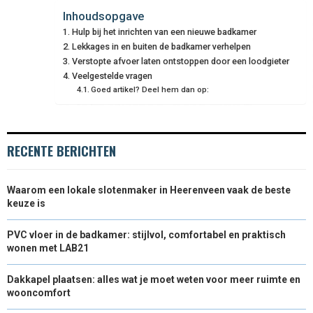
E
E
E
E
E
I
B
E
E
L
Inhoudsopgave
Hulp bij het inrichten van een nieuwe badkamer
O
O
O
O
O
T
O
R
D
Lekkages in en buiten de badkamer verhelpen
N
N
N
N
N
T
Verstopte afvoer laten ontstoppen door een loodgieter
O
E
I
Veelgestelde vragen
E
K
S
N
Goed artikel? Deel hem dan op:
R
T
)
RECENTE BERICHTEN
Waarom een lokale slotenmaker in Heerenveen vaak de beste
keuze is
PVC vloer in de badkamer: stijlvol, comfortabel en praktisch
wonen met LAB21
Dakkapel plaatsen: alles wat je moet weten voor meer ruimte en
wooncomfort