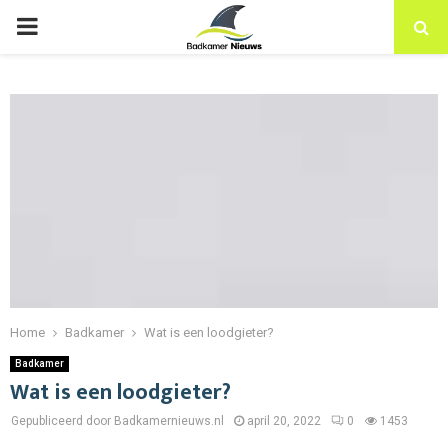
PRIMARY
MENU
Home
Badkamer
Wat is een loodgieter?
Badkamer
Wat is een loodgieter?
Gepubliceerd door Badkamernieuws.nl
april 20, 2022
0
1453