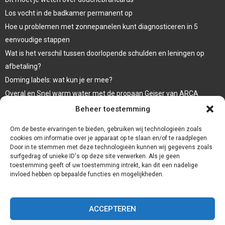
Los vocht in de badkamer permanent op
Hoe u problemen met zonnepanelen kunt diagnosticeren in 5
eenvoudige stappen
Wat is het verschil tussen doorlopende schulden en leningen op
afbetaling?
Doming labels: wat kun je er mee?
Overal en Snel warm water met de propaan Geiser van ARCA
waar koop ik een wc bril
Beheer toestemming
Een goede afwerking met een damwandplaat
Om de beste ervaringen te bieden, gebruiken wij technologieën zoals
cookies om informatie over je apparaat op te slaan en/of te raadplegen.
Door in te stemmen met deze technologieën kunnen wij gegevens zoals
surfgedrag of unieke ID's op deze site verwerken. Als je geen
toestemming geeft of uw toestemming intrekt, kan dit een nadelige
invloed hebben op bepaalde functies en mogelijkheden.
ACCEPTEREN