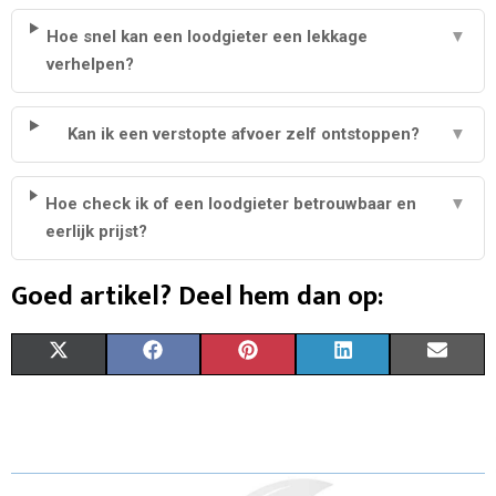
Hoe snel kan een loodgieter een lekkage
▼
verhelpen?
Kan ik een verstopte afvoer zelf ontstoppen?
▼
Hoe check ik of een loodgieter betrouwbaar en
▼
eerlijk prijst?
Goed artikel? Deel hem dan op:
S
S
S
S
S
X
F
P
L
E
H
H
H
H
H
(
A
I
I
M
A
A
A
A
A
T
C
N
N
A
R
R
R
R
R
W
E
T
K
I