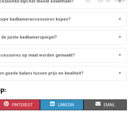
ssoires zijn het meest essentieel?
▼
dkope badkameraccessoires kopen?
▼
k de juiste badkamerspiegel?
▼
cessoires op maat worden gemaakt?
▼
n goede balans tussen prijs en kwaliteit?
▼
p:
S
S
S
PINTEREST
LINKEDIN
EMAIL
H
H
H
A
A
A