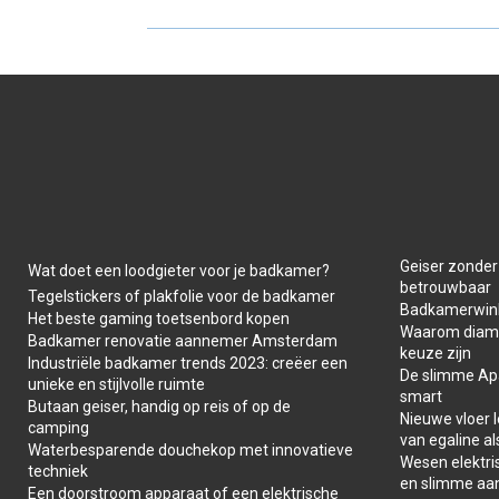
R
R
E
E
O
O
N
N
Geiser zonder
Wat doet een loodgieter voor je badkamer?
betrouwbaar
Tegelstickers of plakfolie voor de badkamer
Badkamerwink
Het beste gaming toetsenbord kopen
Waarom diaman
Badkamer renovatie aannemer Amsterdam
keuze zijn
Industriële badkamer trends 2023: creëer een
De slimme Apar
unieke en stijlvolle ruimte
smart
Butaan geiser, handig op reis of op de
Nieuwe vloer 
camping
van egaline al
Waterbesparende douchekop met innovatieve
Wesen elektris
techniek
en slimme aa
Een doorstroom apparaat of een elektrische