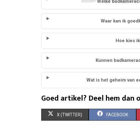
Welke badkameracce
Waar kan ik goe
Hoe kies i
Kunnen badkamerac
Wat is het geheim van ee
Goed artikel? Deel hem dan o
S
S
X (TWITTER)
FACEBOOK
H
H
A
A