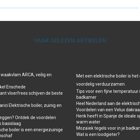
R
R
R
E
E
E
O
O
O
VAAK GELEZEN ARTIKELEN
N
N
N
 waakvlam ARCA, veilig en
Met een elektrische boiler is he
voordelig verduurzamen.
el Enschede
Tips voor een fijne temperatuur 
t vloerfrees schijven de beste
badkamer
Heel Nederland aan de elektrisch
ici Elektrische boiler, zuinig en
Voordelen van een Velux dakra
Henk heeft in Spanje de ideale o
leggen? Ontdek de voordelen
warm water
s basislaag
Mozaïek tegels voor in je badk
che boiler is een energiezuinige
Wat is een loodgieter?
nschaf