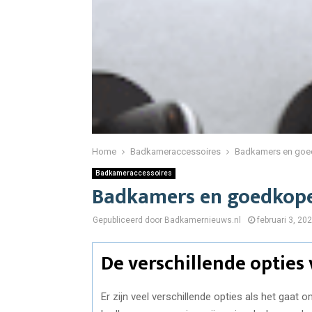
Home
Badkameraccessoires
Badkamers en goe
Badkameraccessoires
Badkamers en goedkope
Gepubliceerd door Badkamernieuws.nl
februari 3, 20
De verschillende opties
Er zijn veel verschillende opties als het ga