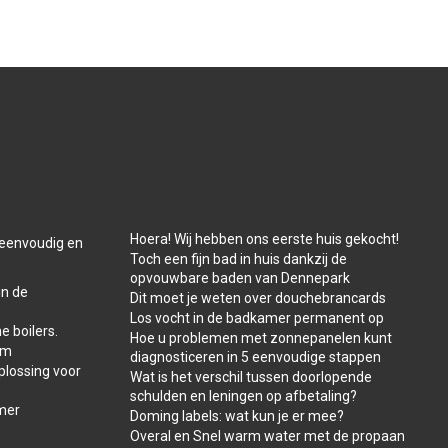
Hoera! Wij hebben ons eerste huis gekocht!
t eenvoudig en
Toch een fijn bad in huis dankzij de
opvouwbare baden van Dennepark
in de
Dit moet je weten over douchebrancards
Los vocht in de badkamer permanent op
e boilers.
Hoe u problemen met zonnepanelen kunt
am
diagnosticeren in 5 eenvoudige stappen
plossing voor
Wat is het verschil tussen doorlopende
schulden en leningen op afbetaling?
amer
Doming labels: wat kun je er mee?
Overal en Snel warm water met de propaan