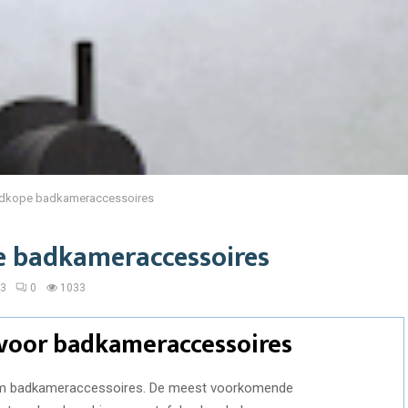
dkope badkameraccessoires
 badkameraccessoires
23
0
1033
 voor badkameraccessoires
at om badkameraccessoires. De meest voorkomende