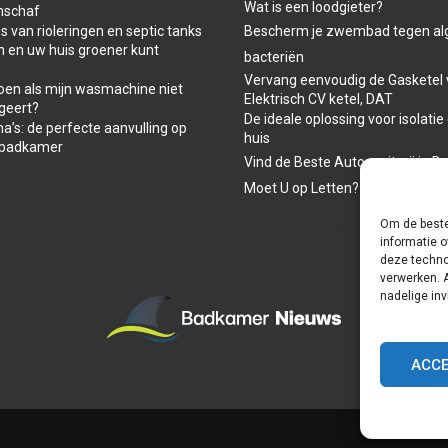
Wat is een loodgieter?
nschaf
 van rioleringen en septic tanks
Bescherm je zwembad tegen al
n en uw huis groener kunt
bacteriën
Vervang eenvoudig de Gasketel 
oen als mijn wasmachine niet
Elektrisch CV ketel, DAT
geert?
De ideale oplossing voor isolatie
a’s: de perfecte aanvulling op
huis
-badkamer
Vind de Beste Autospuiterij in B
Moet U op Letten?
Om de beste
informatie o
deze techno
verwerken. 
nadelige in
ACC
Home