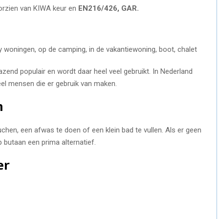
oorzien van KIWA keur en
EN216/426, GAR.
ny woningen, op de camping, in de vakantiewoning, boot, chalet
azend populair en wordt daar heel veel gebruikt. In Nederland
veel mensen die er gebruik van maken.
n
hen, een afwas te doen of een klein bad te vullen. Als er geen
p butaan een prima alternatief.
er