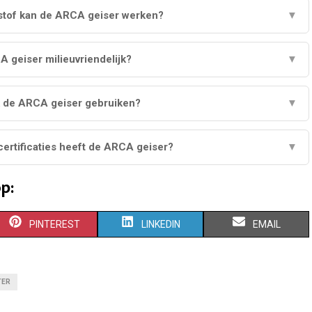
stof kan de ARCA geiser werken?
▼
A geiser milieuvriendelijk?
▼
k de ARCA geiser gebruiken?
▼
certificaties heeft de ARCA geiser?
▼
p:
S
S
S
PINTEREST
LINKEDIN
EMAIL
H
H
H
A
A
A
TER
R
R
R