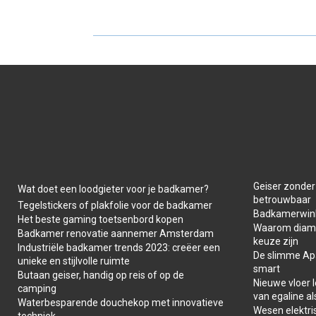
E
E
O
O
N
N
Geiser zonder
Wat doet een loodgieter voor je badkamer?
betrouwbaar
Tegelstickers of plakfolie voor de badkamer
Badkamerwink
Het beste gaming toetsenbord kopen
Waarom diaman
Badkamer renovatie aannemer Amsterdam
keuze zijn
Industriële badkamer trends 2023: creëer een
De slimme Apar
unieke en stijlvolle ruimte
smart
Butaan geiser, handig op reis of op de
Nieuwe vloer 
camping
van egaline al
Waterbesparende douchekop met innovatieve
Wesen elektris
techniek