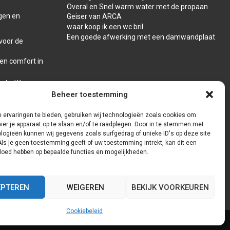
Overal en Snel warm water met de propaan
gen en
Geiser van ARCA
waar koop ik een wc bril
Een goede afwerking met een damwandplaat
voor de
 en comfort in
reda: Waar
Beheer toestemming
 ervaringen te bieden, gebruiken wij technologieën zoals cookies om
ver je apparaat op te slaan en/of te raadplegen. Door in te stemmen met
logieën kunnen wij gegevens zoals surfgedrag of unieke ID's op deze site
Als je geen toestemming geeft of uw toestemming intrekt, kan dit een
vloed hebben op bepaalde functies en mogelijkheden.
EPTEREN
WEIGEREN
BEKIJK VOORKEUREN
Cookiebeleid
Cookiebeleid (EU)
Onze auteurs
Partners
Website index
Contact