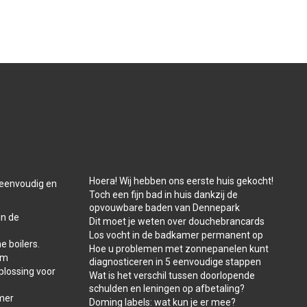
Hoera! Wij hebben ons eerste huis gekocht!
t eenvoudig en
Toch een fijn bad in huis dankzij de
opvouwbare baden van Dennepark
in de
Dit moet je weten over douchebrancards
Los vocht in de badkamer permanent op
e boilers.
Hoe u problemen met zonnepanelen kunt
am
diagnosticeren in 5 eenvoudige stappen
plossing voor
Wat is het verschil tussen doorlopende
schulden en leningen op afbetaling?
amer
Doming labels: wat kun je er mee?