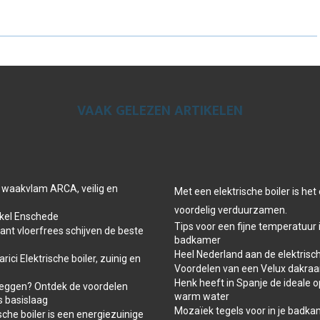
E
E
E
O
O
O
N
N
N
VAAK GELEZEN ARTIKELEN
 waakvlam ARCA, veilig en
Met een elektrische boiler is he
voordelig verduurzamen.
el Enschede
Tips voor een fijne temperatuur 
t vloerfrees schijven de beste
badkamer
Heel Nederland aan de elektrisch
ici Elektrische boiler, zuinig en
Voordelen van een Velux dakra
Henk heeft in Spanje de ideale o
leggen? Ontdek de voordelen
warm water
s basislaag
Mozaïek tegels voor in je badk
che boiler is een energiezuinige