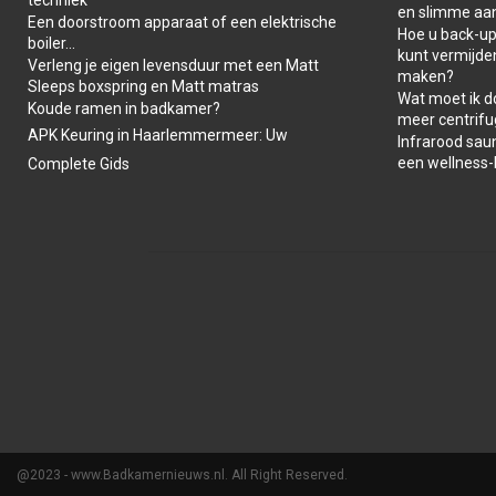
en slimme aa
Een doorstroom apparaat of een elektrische
Hoe u back-ups
boiler…
kunt vermijde
Verleng je eigen levensduur met een Matt
maken?
Sleeps boxspring en Matt matras
Wat moet ik d
Koude ramen in badkamer?
meer centrifu
APK Keuring in Haarlemmermeer: Uw
Infrarood saun
een wellness
Complete Gids
@2023 - www.Badkamernieuws.nl. All Right Reserved.