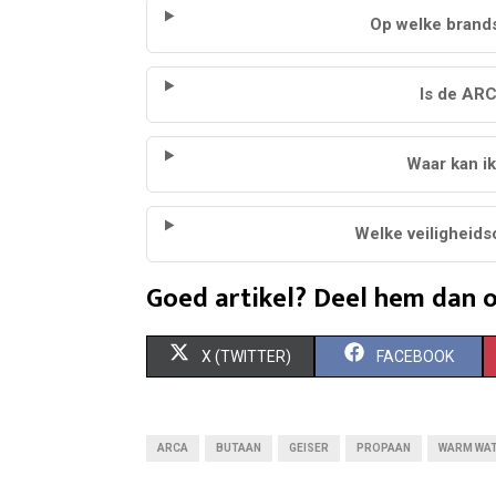
Op welke brand
Is de ARC
Waar kan i
Welke veiligheids
Goed artikel? Deel hem dan o
S
S
X (TWITTER)
FACEBOOK
H
H
A
A
ARCA
BUTAAN
GEISER
PROPAAN
WARM WA
R
R