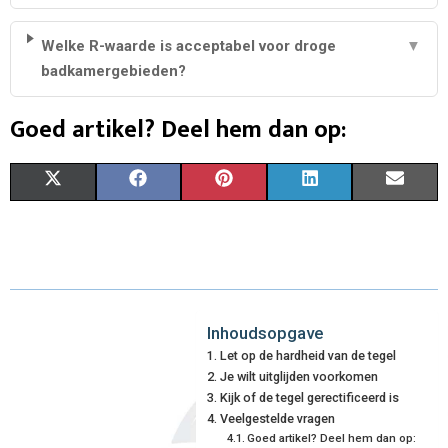
Welke R-waarde is acceptabel voor droge
▼
badkamergebieden?
Goed artikel? Deel hem dan op:
S
S
S
S
S
X
F
P
L
E
H
H
H
H
H
(
A
I
I
M
A
A
A
A
A
T
C
N
N
A
R
R
R
R
R
W
E
T
K
I
E
E
E
E
E
I
B
E
E
L
Inhoudsopgave
Let op de hardheid van de tegel
O
O
O
O
O
T
O
R
D
Je wilt uitglijden voorkomen
N
N
N
N
N
T
O
Kijk of de tegel gerectificeerd is
E
I
Veelgestelde vragen
E
K
S
N
Goed artikel? Deel hem dan op: