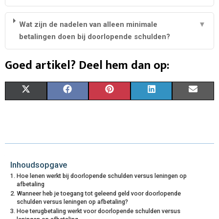
Wat zijn de nadelen van alleen minimale
▼
betalingen doen bij doorlopende schulden?
Goed artikel? Deel hem dan op:
S
S
S
S
S
X
F
P
L
E
H
H
H
H
H
(
A
I
I
M
A
A
A
A
A
T
C
N
N
A
R
R
R
R
R
W
E
T
K
I
E
E
E
E
E
I
B
E
E
L
Inhoudsopgave
Hoe lenen werkt bij doorlopende schulden versus leningen op
O
O
O
O
O
T
O
R
D
afbetaling
Wanneer heb je toegang tot geleend geld voor doorlopende
N
N
N
N
N
T
O
E
I
schulden versus leningen op afbetaling?
Hoe terugbetaling werkt voor doorlopende schulden versus
E
K
S
N