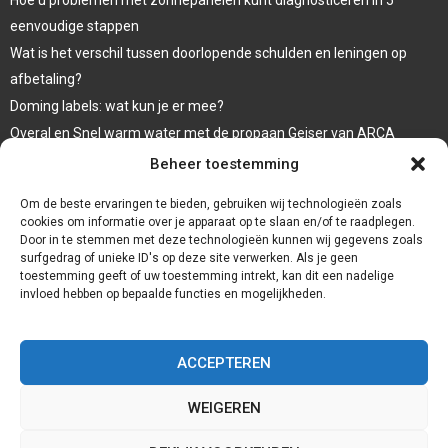
eenvoudige stappen
Wat is het verschil tussen doorlopende schulden en leningen op
afbetaling?
Doming labels: wat kun je er mee?
Overal en Snel warm water met de propaan Geiser van ARCA
waar koop ik een wc bril
Beheer toestemming
Een goede afwerking met een damwandplaat
Om de beste ervaringen te bieden, gebruiken wij technologieën zoals
cookies om informatie over je apparaat op te slaan en/of te raadplegen.
Door in te stemmen met deze technologieën kunnen wij gegevens zoals
surfgedrag of unieke ID's op deze site verwerken. Als je geen
toestemming geeft of uw toestemming intrekt, kan dit een nadelige
invloed hebben op bepaalde functies en mogelijkheden.
ACCEPTEREN
WEIGEREN
@2023 - www.Badkamernieuws.nl. All Right Reserved.