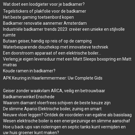
Wat doet een loodgieter voor je badkamer?
Tegelstickers of plakfolie voor de badkamer
Het beste gaming toetsenbord kopen
Badkamer renovatie aannemer Amsterdam
Industriële badkamer trends 2023: creëer een unieke en stijlvolle
ruimte
Butaan geiser, handig op reis of op de camping
Waterbesparende douchekop met innovatieve techniek
Een doorstroom apparaat of een elektrische boiler…
Verleng je eigen levensduur met een Matt Sleeps boxspring en Matt
matras
Koude ramen in badkamer?
APK Keuring in Haarlemmermeer: Uw Complete Gids
Geiser zonder waakvlam ARCA, veilig en betrouwbaar
Badkamerwinkel Enschede
Waarom diamant vloerfrees schijven de beste keuze zijn
De slimme Aparici Elektrische boiler, zuinig en smart
Nieuwe vloer leggen? Ontdek de voordelen van egaline als basislaag
Wesen elektrische boiler is een energiezuinige en slimme aanschaf
Hoe u back-ups van rioleringen en septic tanks kunt vermijden en
uw huis groener kunt maken?