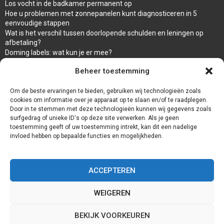
Los vocht in de badkamer permanent op
Hoe u problemen met zonnepanelen kunt diagnosticeren in 5
eenvoudige stappen
Wat is het verschil tussen doorlopende schulden en leningen op
afbetaling?
Doming labels: wat kun je er mee?
Overal en Snel warm water met de propaan Geiser van ARCA
Beheer toestemming
waar koop ik een wc bril
Een goede afwerking met een damwandplaat
Om de beste ervaringen te bieden, gebruiken wij technologieën zoals
cookies om informatie over je apparaat op te slaan en/of te raadplegen.
Door in te stemmen met deze technologieën kunnen wij gegevens zoals
surfgedrag of unieke ID's op deze site verwerken. Als je geen
toestemming geeft of uw toestemming intrekt, kan dit een nadelige
invloed hebben op bepaalde functies en mogelijkheden.
ACCEPTEREN
WEIGEREN
@2023 - www.Badkamernieuws.nl. All Right Reserved.
BEKIJK VOORKEUREN