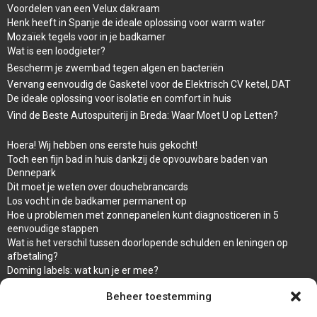
Voordelen van een Velux dakraam
Henk heeft in Spanje de ideale oplossing voor warm water
Mozaïek tegels voor in je badkamer
Wat is een loodgieter?
Bescherm je zwembad tegen algen en bacteriën
Vervang eenvoudig de Gasketel voor de Elektrisch CV ketel, DAT
De ideale oplossing voor isolatie en comfort in huis
Vind de Beste Autospuiterij in Breda: Waar Moet U op Letten?
Hoera! Wij hebben ons eerste huis gekocht!
Toch een fijn bad in huis dankzij de opvouwbare baden van
Dennepark
Dit moet je weten over douchebrancards
Los vocht in de badkamer permanent op
Hoe u problemen met zonnepanelen kunt diagnosticeren in 5
eenvoudige stappen
Wat is het verschil tussen doorlopende schulden en leningen op
afbetaling?
Doming labels: wat kun je er mee?
Overal en Snel warm water met de propaan Geiser van ARCA
Beheer toestemming
waar koop ik een wc bril
Een goede afwerking met een damwandplaat