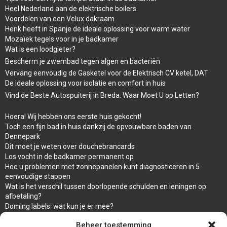
Heel Nederland aan de elektrische boilers.
Voordelen van een Velux dakraam
Henk heeft in Spanje de ideale oplossing voor warm water
Mozaïek tegels voor in je badkamer
Wat is een loodgieter?
Bescherm je zwembad tegen algen en bacteriën
Vervang eenvoudig de Gasketel voor de Elektrisch CV ketel, DAT
De ideale oplossing voor isolatie en comfort in huis
Vind de Beste Autospuiterij in Breda: Waar Moet U op Letten?
Hoera! Wij hebben ons eerste huis gekocht!
Toch een fijn bad in huis dankzij de opvouwbare baden van
Dennepark
Dit moet je weten over douchebrancards
Los vocht in de badkamer permanent op
Hoe u problemen met zonnepanelen kunt diagnosticeren in 5
eenvoudige stappen
Wat is het verschil tussen doorlopende schulden en leningen op
afbetaling?
Doming labels: wat kun je er mee?
Overal en Snel warm water met de propaan Geiser van ARCA
Beheer toestemming
waar koop ik een wc bril