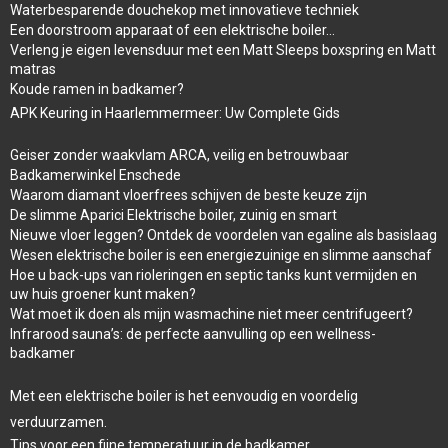
Waterbesparende douchekop met innovatieve techniek
Een doorstroom apparaat of een elektrische boiler…
Verleng je eigen levensduur met een Matt Sleeps boxspring en Matt
matras
Koude ramen in badkamer?
APK Keuring in Haarlemmermeer: Uw Complete Gids
Geiser zonder waakvlam ARCA, veilig en betrouwbaar
Badkamerwinkel Enschede
Waarom diamant vloerfrees schijven de beste keuze zijn
De slimme Aparici Elektrische boiler, zuinig en smart
Nieuwe vloer leggen? Ontdek de voordelen van egaline als basislaag
Wesen elektrische boiler is een energiezuinige en slimme aanschaf
Hoe u back-ups van rioleringen en septic tanks kunt vermijden en
uw huis groener kunt maken?
Wat moet ik doen als mijn wasmachine niet meer centrifugeert?
Infrarood sauna’s: de perfecte aanvulling op een wellness-
badkamer
Met een elektrische boiler is het eenvoudig en voordelig
verduurzamen.
Tips voor een fijne temperatuur in de badkamer