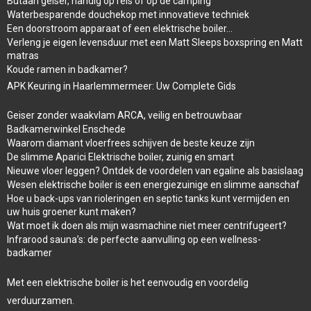
Butaan geiser, handig op reis of op de camping
Waterbesparende douchekop met innovatieve techniek
Een doorstroom apparaat of een elektrische boiler…
Verleng je eigen levensduur met een Matt Sleeps boxspring en Matt
matras
Koude ramen in badkamer?
APK Keuring in Haarlemmermeer: Uw Complete Gids
Geiser zonder waakvlam ARCA, veilig en betrouwbaar
Badkamerwinkel Enschede
Waarom diamant vloerfrees schijven de beste keuze zijn
De slimme Aparici Elektrische boiler, zuinig en smart
Nieuwe vloer leggen? Ontdek de voordelen van egaline als basislaag
Wesen elektrische boiler is een energiezuinige en slimme aanschaf
Hoe u back-ups van rioleringen en septic tanks kunt vermijden en
uw huis groener kunt maken?
Wat moet ik doen als mijn wasmachine niet meer centrifugeert?
Infrarood sauna’s: de perfecte aanvulling op een wellness-
badkamer
Met een elektrische boiler is het eenvoudig en voordelig
verduurzamen.