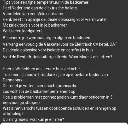
Tips voor een fijne temperatuur in de badkamer
Heel Nederland aan de elektrische boilers.
Voordelen van een Velux dakraam
Henk heeft in Spanje de ideale oplossing voor warm water
Mozaïek tegels voor in je badkamer
Wat is een loodgieter?
Bescherm je zwembad tegen algen en bacteriën
Vervang eenvoudig de Gasketel voor de Elektrisch CV ketel, DAT
De ideale oplossing voor isolatie en comfort in huis
Vind de Beste Autospuiterij in Breda: Waar Moet U op Letten?
Hoera! Wij hebben ons eerste huis gekocht!
Toch een fijn bad in huis dankzij de opvouwbare baden van
Dennepark
Dit moet je weten over douchebrancards
Los vocht in de badkamer permanent op
Hoe u problemen met zonnepanelen kunt diagnosticeren in 5
eenvoudige stappen
Wat is het verschil tussen doorlopende schulden en leningen op
afbetaling?
Doming labels: wat kun je er mee?
Overal en Snel warm water met de propaan Geiser van ARCA