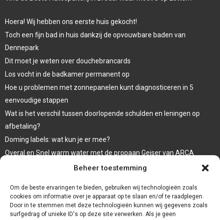
Hoera! Wij hebben ons eerste huis gekocht!
Toch een fijn bad in huis dankzij de opvouwbare baden van
Dennepark
Dit moet je weten over douchebrancards
Los vocht in de badkamer permanent op
Hoe u problemen met zonnepanelen kunt diagnosticeren in 5
eenvoudige stappen
Wat is het verschil tussen doorlopende schulden en leningen op
afbetaling?
Doming labels: wat kun je er mee?
Overal en Snel warm water met de propaan Geiser van ARCA
waar koop ik een wc bril
Beheer toestemming
Een goede afwerking met een damwandplaat
Om de beste ervaringen te bieden, gebruiken wij technologieën zoals
cookies om informatie over je apparaat op te slaan en/of te raadplegen.
Door in te stemmen met deze technologieën kunnen wij gegevens zoals
surfgedrag of unieke ID's op deze site verwerken. Als je geen