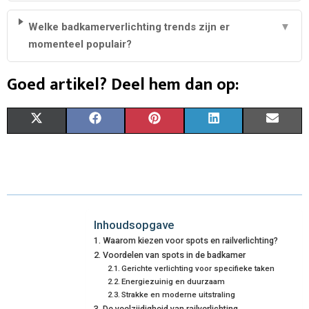
Welke badkamerverlichting trends zijn er
▼
momenteel populair?
Goed artikel? Deel hem dan op:
S
S
S
S
S
X
F
P
L
E
H
H
H
H
H
(
A
I
I
M
A
A
A
A
A
T
C
N
N
A
R
R
R
R
R
W
E
T
K
I
E
E
E
E
E
I
B
E
E
L
Inhoudsopgave
Waarom kiezen voor spots en railverlichting?
O
O
O
O
O
T
O
R
D
Voordelen van spots in de badkamer
N
N
Gerichte verlichting voor specifieke taken
N
N
N
T
O
E
I
Energiezuinig en duurzaam
E
K
S
N
Strakke en moderne uitstraling
De veelzijdigheid van railverlichting