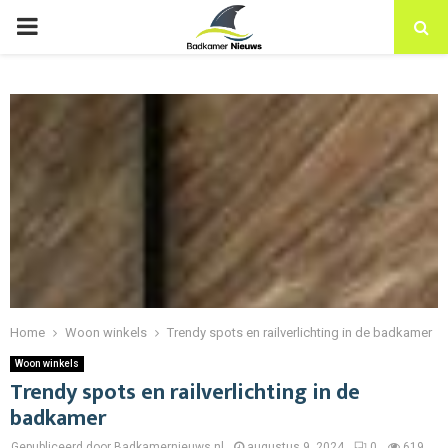
PRIMARY
MENU
Home
Woon winkels
Trendy spots en railverlichting in de badkamer
Woon winkels
Trendy spots en railverlichting in de
badkamer
Gepubliceerd door Badkamernieuws.nl
augustus 9, 2024
0
619