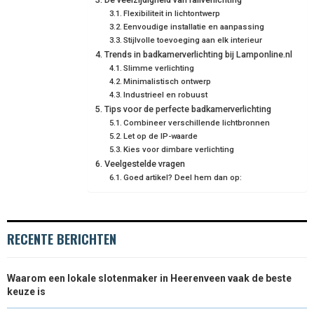
R
T
Flexibiliteit in lichtontwerp
Eenvoudige installatie en aanpassing
)
Stijlvolle toevoeging aan elk interieur
Trends in badkamerverlichting bij Lamponline.nl
Slimme verlichting
Minimalistisch ontwerp
Industrieel en robuust
Tips voor de perfecte badkamerverlichting
Combineer verschillende lichtbronnen
Let op de IP-waarde
Kies voor dimbare verlichting
Veelgestelde vragen
Goed artikel? Deel hem dan op:
RECENTE BERICHTEN
Waarom een lokale slotenmaker in Heerenveen vaak de beste
keuze is