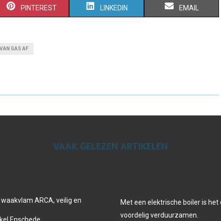
S
S
S
PINTEREST
LINKEDIN
EMAIL
H
H
H
A
A
A
VAN GAS AF
R
R
R
E
E
E
O
O
O
N
N
N
VAAK GELEZEN ARTIKELEN
 waakvlam ARCA, veilig en
Met een elektrische boiler is he
voordelig verduurzamen.
el Enschede