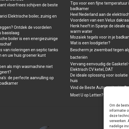
Tips voor een fijne temperatuur 
t vloerfrees schijven de beste
badkamer
Heel Nederland aan de elektrisch
ici Elektrische boiler, zuinig en
Voordelen van een Velux dakra
Henk heeft in Spanje de ideale o
leggen? Ontdek de voordelen
warm water
s basislaag
Mozaïek tegels voor in je badk
che boiler is een energiezuinige
Wat is een loodgieter?
nschaf
 van rioleringen en septic tanks
Bescherm je zwembad tegen al
n en uw huis groener kunt
bacteriën
Vervang eenvoudig de Gasketel 
oen als mijn wasmachine niet
Elektrisch CV ketel, DAT
geert?
De ideale oplossing voor isolatie
a’s: de perfecte aanvulling op
huis
-badkamer
Vind de Beste Autospuiterij in B
Moet U op Letten?
Om de beste
informatie o
deze techno
verwerken. 
nadelige in