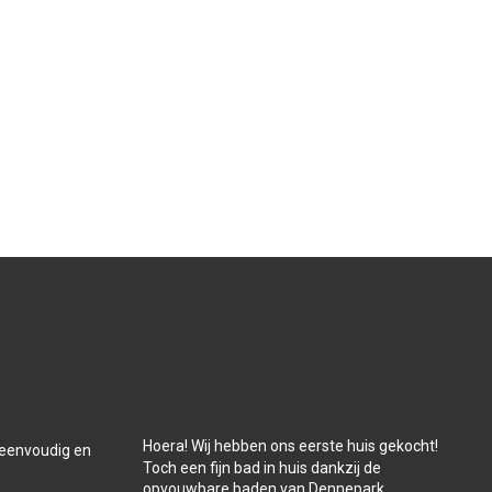
Hoera! Wij hebben ons eerste huis gekocht!
t eenvoudig en
Toch een fijn bad in huis dankzij de
opvouwbare baden van Dennepark