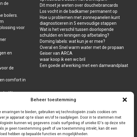
in de
Dit moet je weten over douchebrancards
Los vocht in de badkamer permanent op
e boilers.
Hoe u problemen met zonnepanelen kunt
am
diagnosticeren in 5 eenvoudige stappen
plossing voor
Wat is het verschil tussen doorlopende
schulden en leningen op afbetaling?
amer
Doming labels: wat kun je er mee?
Overal en Snel warm water met de propaan
gen en
Geiser van ARCA
waar koop ik een wc bril
Een goede afwerking met een damwandplaat
voor de
 en comfort in
reda: Waar
Beheer toestemming
 ervaringen te bieden, gebruiken wij technologieën zoals cookies om
ver je apparaat op te slaan en/of te raadplegen. Door in te stemmen met
logieën kunnen wij gegevens zoals surfgedrag of unieke ID's op deze site
Als je geen toestemming geeft of uw toestemming intrekt, kan dit een
vloed hebben op bepaalde functies en mogelijkheden.