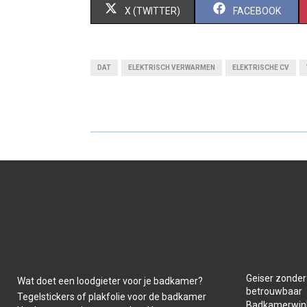
S
S
X (TWITTER)
FACEBOOK
H
H
A
A
DAT
ELEKTRISCH VERWARMEN
ELEKTRISCHE CV
R
R
E
E
O
O
N
N
Geiser zonder
Wat doet een loodgieter voor je badkamer?
betrouwbaar
Tegelstickers of plakfolie voor de badkamer
Badkamerwink