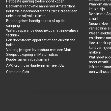
Het beste gaming toetsenbord kopen
Waarom diaman
Badkamer renovatie aannemer Amsterdam
keuze zijn
Industriële badkamer trends 2023: creëer een
De slimme Apar
unieke en stijlvolle ruimte
smart
Butaan geiser, handig op reis of op de
Nieuwe vloer 
camping
van egaline al
Waterbesparende douchekop met innovatieve
Wesen elektris
techniek
en slimme aa
Een doorstroom apparaat of een elektrische
Hoe u back-ups
boiler…
kunt vermijde
Verleng je eigen levensduur met een Matt
maken?
Sleeps boxspring en Matt matras
Wat moet ik d
Koude ramen in badkamer?
meer centrifu
APK Keuring in Haarlemmermeer: Uw
Infrarood saun
een wellness
Complete Gids